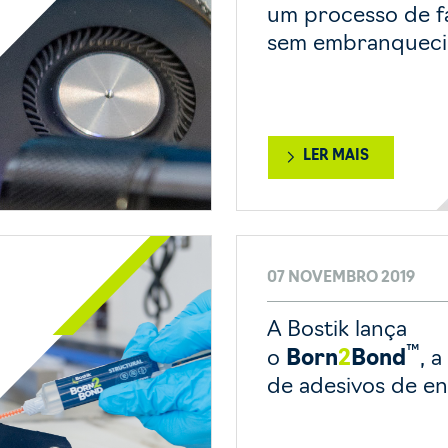
um processo de f
sem embranquec
LER MAIS
07 NOVEMBRO 2019
A Bostik lança
™
o
Born
2
Bond
, a
de adesivos de e