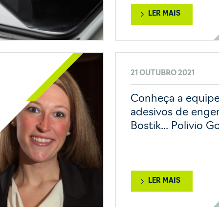
LER MAIS
21 OUTUBRO 2021
Conheça a equip
adesivos de enge
Bostik... Polivio 
LER MAIS