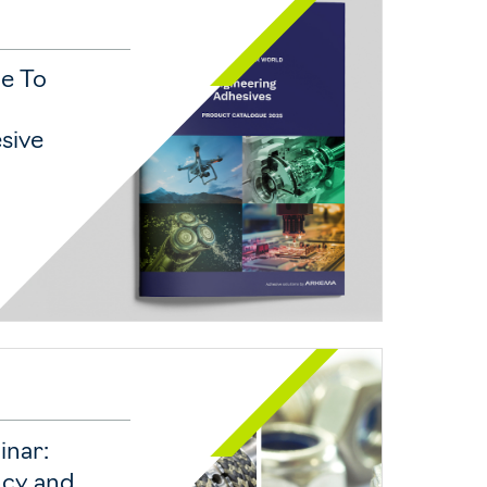
de To
sive
nar:
ncy and