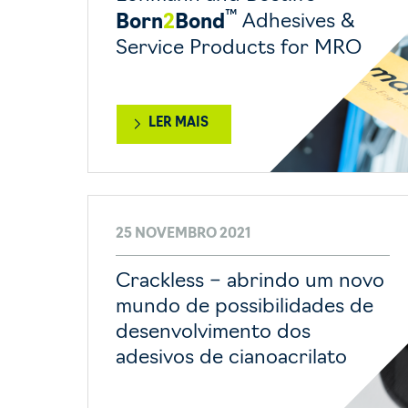
™
Born
2
Bond
Adhesives &
Service Products for MRO
LER MAIS
25 NOVEMBRO 2021
Crackless – abrindo um novo
mundo de possibilidades de
desenvolvimento dos
adesivos de cianoacrilato