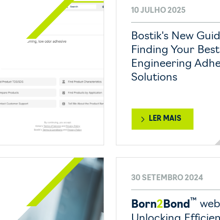
10 JULHO 2025
Bostik's New Gui
Finding Your Best
Engineering Adhe
Solutions
LER MAIS
30 SETEMBRO 2024
™
Born
2
Bond
webi
Unlocking Efficie