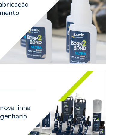
abricação
imento
 nova linha
ngenharia