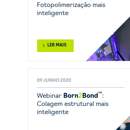
Fotopolimerização mais
inteligente
LER MAIS
09 JUNHO 2020
™
Webinar
Born
2
Bond
:
Colagem estrutural mais
inteligente