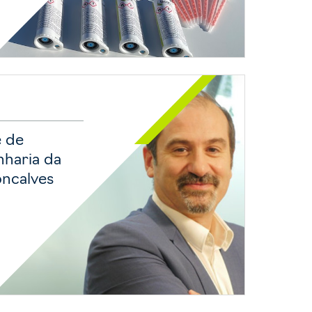
e de
nharia da
Goncalves