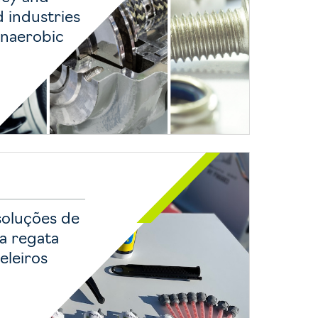
 industries
Anaerobic
soluções de
na regata
eleiros