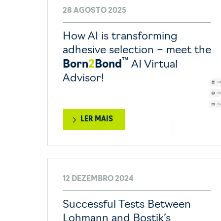
28 AGOSTO 2025
How AI is transforming
adhesive selection – meet the
™
Born
2
Bond
AI Virtual
Advisor!
LER MAIS
12 DEZEMBRO 2024
Successful Tests Between
Lohmann and Bostik’s