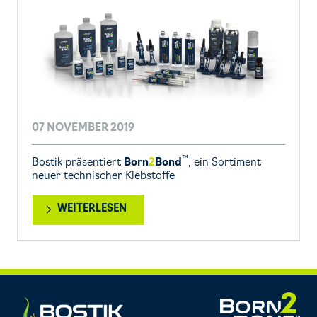
07 NOVEMBER 2019
™
Bostik präsentiert
Born
2
Bond
, ein Sortiment
neuer technischer Klebstoffe
WEITERLESEN