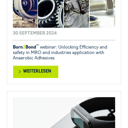
30 SEPTEMBER 2024
™
Born
2
Bond
webinar: Unlocking Efficiency and
safety in MRO and industries application with
Anaerobic Adhesives
WEITERLESEN