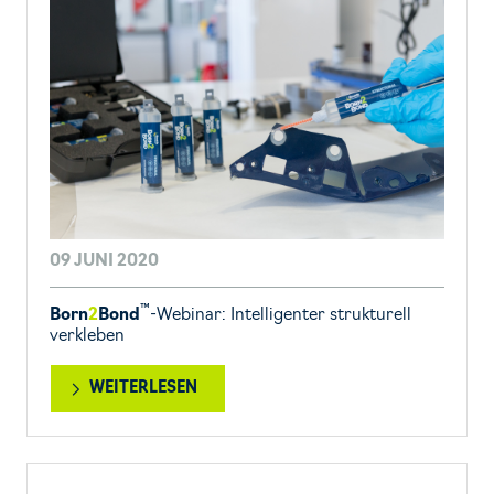
09 JUNI 2020
™
Born
2
Bond
-Webinar: Intelligenter strukturell
verkleben
WEITERLESEN