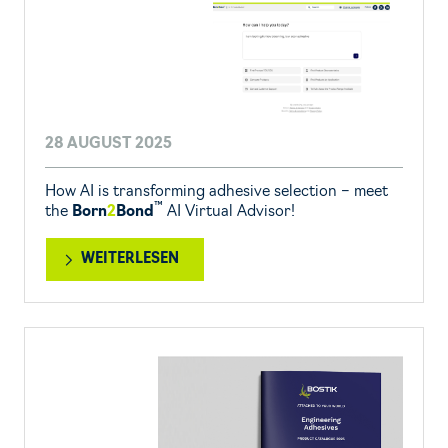
28 AUGUST 2025
How AI is transforming adhesive selection – meet
™
the
Born
2
Bond
AI Virtual Advisor!
WEITERLESEN