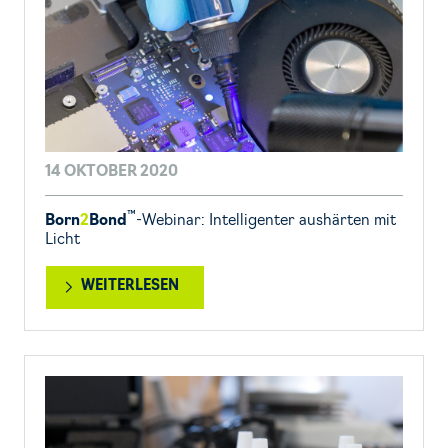
14 OKTOBER 2020
™
Born
2
Bond
-Webinar: Intelligenter aushärten mit
Licht
WEITERLESEN