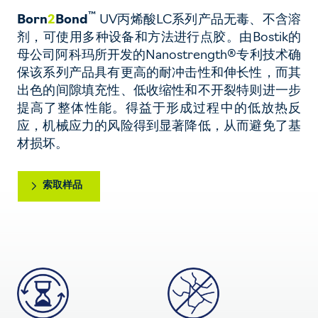
™
Born
2
Bond
UV丙烯酸LC系列产品无毒、不含溶
剂，可使用多种设备和方法进行点胶。由Bostik的
母公司阿科玛所开发的Nanostrength®专利技术确
保该系列产品具有更高的耐冲击性和伸长性，而其
出色的间隙填充性、低收缩性和不开裂特则进一步
提高了整体性能。得益于形成过程中的低放热反
应，机械应力的风险得到显著降低，从而避免了基
材损坏。
索取样品