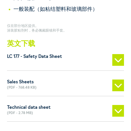
一般装配（如粘结塑料和玻璃部件）
仅在部分地区提供。
涂装胶粘剂时，务必佩戴眼镜和手套。
英文下载
LC 177 - Safety Data Sheet
Sales Sheets
(PDF - 768.48 KB)
Technical data sheet
(PDF - 2.78 MB)