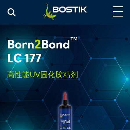
™
Born
2
Bond
LC 177
高性能UV固化胶粘剂