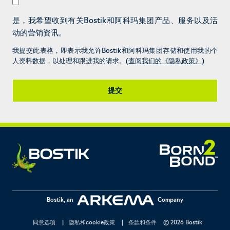
是，我希望收到有关Bostik和阿科玛集团产品、服务以及活
动的营销资讯。
我提交此表格，即表示我允许Bostik和阿科玛集团存储和使用我的个
人资料数据，以处理和跟进我的请求。
(查阅我们的《隐私政策》)
提交
Bostik, an
Company
同意选项
隐私和cookie政策
条款和条件
© 2026 Bostik