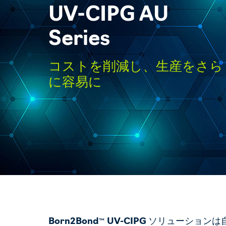
UV-CIPG AU
Series
コストを削減し、生産をさら
に容易に
Born
2
Bond
UV-CIPG
ソリューションは
™