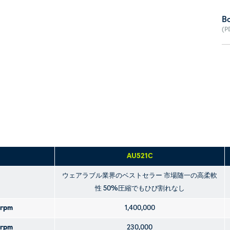
B
(P
AU521C
ウェアラブル業界のベストセラー 市場随一の高柔軟
性 50%圧縮でもひび割れなし
5rpm
1,400,000
0rpm
230,000