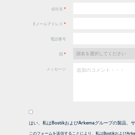
会社名
*
Eメールアドレス
*
電話番号
国
*
メッセージ
はい、私はBostikおよびArkemaグループの
このフォームを送信することにより、私はBostikおよびA