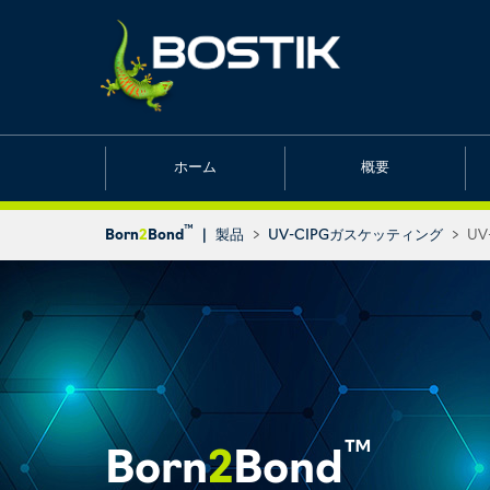
ホーム
概要
™
Born
2
Bond
|
製品
>
UV-CIPGガスケッティング
>
UV-
™
Born
2
Bond