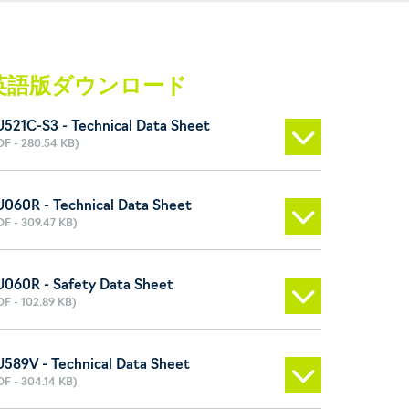
英語版ダウンロード
521C-S3 - Technical Data Sheet
DF - 280.54 KB)
060R - Technical Data Sheet
DF - 309.47 KB)
060R - Safety Data Sheet
DF - 102.89 KB)
589V - Technical Data Sheet
DF - 304.14 KB)