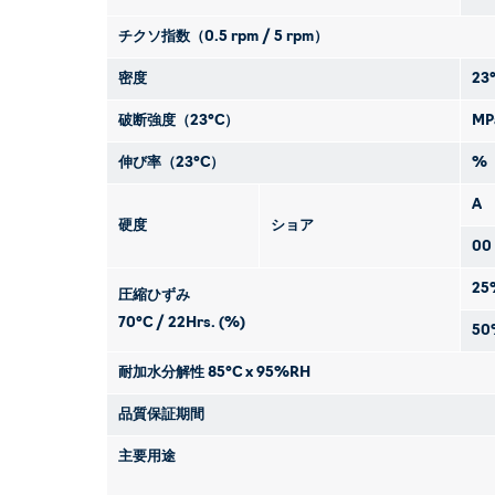
チクソ指数（0.5 rpm / 5 rpm）
密度
23
破断強度（23°C）
MP
伸び率（23°C）
%
A
硬度
ショア
00
25
圧縮ひずみ
70°C / 22Hrs. (%)
50
耐加水分解性
85°C x 95%RH
品質保証期間
主要用途