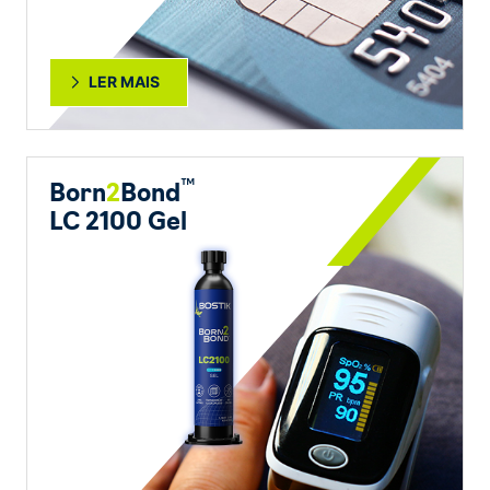
LER MAIS
™
Born
2
Bond
LC 2100 Gel