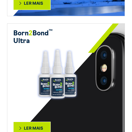
LER MAIS
™
Born
2
Bond
Ultra
LER MAIS