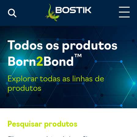
Todos os produtos
™
Born
2
Bond
Explorar todas as linhas de
produtos
Pesquisar produtos