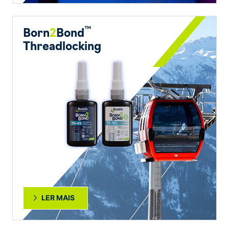
™
Born
2
Bond
Threadlocking
LER MAIS