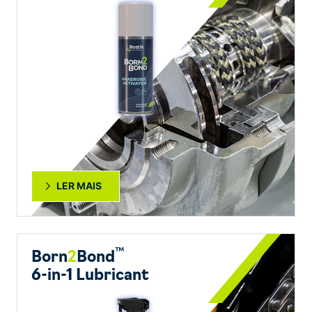
LER MAIS
™
Born
2
Bond
6-in-1 Lubricant