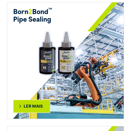
™
Born
2
Bond
Pipe Sealing
LER MAIS