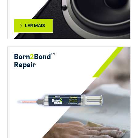
LER MAIS
™
Born
2
Bond
Repair