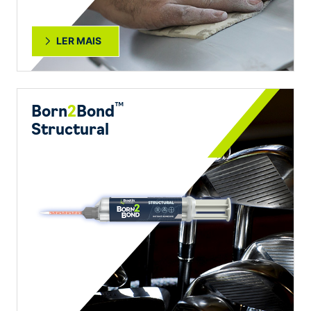
LER MAIS
™
Born
2
Bond
Structural