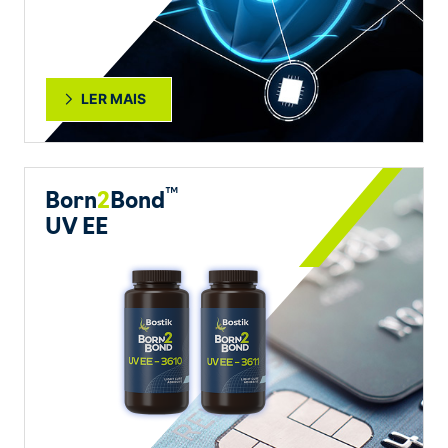
LER MAIS
™
Born
2
Bond
UV EE