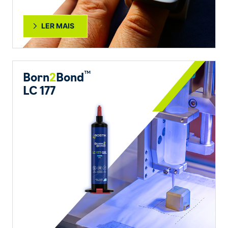
LER MAIS
™
Born
2
Bond
LC 177