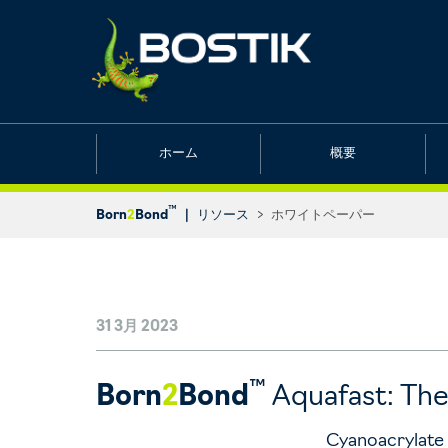
ホーム
概要
™
Born
2
Bond
|
リソース
>
ホワイトペーパー
31 3月 2023
™
Born
2
Bond
Aquafast: The 
Cyanoacrylate 