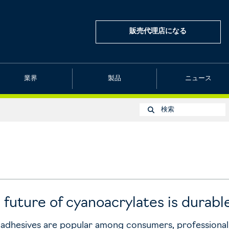
販売代理店になる
業界
製品
ニュース
検索
future of cyanoacrylates is durabl
adhesives are popular among consumers, professional