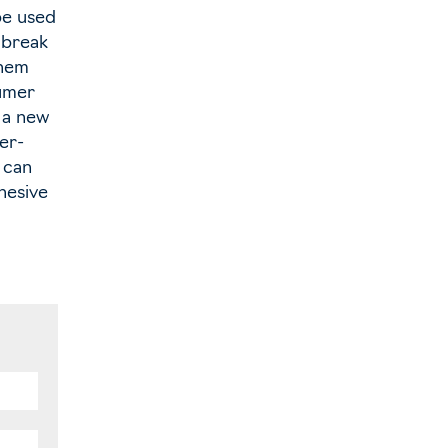
 be used
 break
them
sumer
 a new
er-
 can
hesive