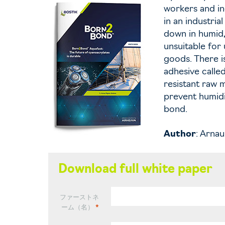
workers and ind
in an industri
down in humid,
unsuitable for
goods. There i
adhesive calle
resistant raw 
prevent humidi
bond.
Author
: Arna
Download full white paper
ファーストネ
ーム（名）
*