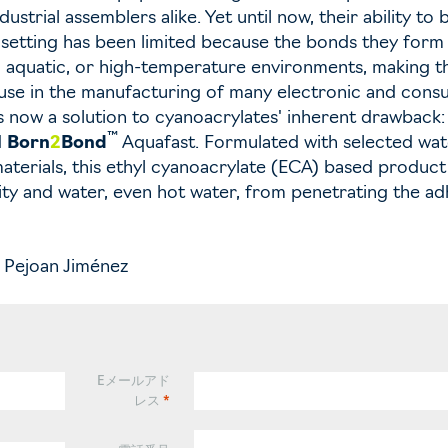
ustrial assemblers alike. Yet until now, their ability to
al setting has been limited because the bonds they form
 aquatic, or high-temperature environments, making 
 use in the manufacturing of many electronic and con
s now a solution to cyanoacrylates' inherent drawback:
™
d
Born
2
Bond
Aquafast. Formulated with selected wat
materials, this ethyl cyanoacrylate (ECA) based product
ty and water, even hot water, from penetrating the ad
u Pejoan Jiménez
Eメールアド
レス
*