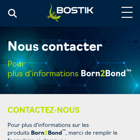
Nous contacter
Pour
™
plus d'informations
Born
2
Bond
CONTACTEZ-NOUS
Pour plus d'informations sur les
™
produits
Born
2
Bond
, merci de remplir le